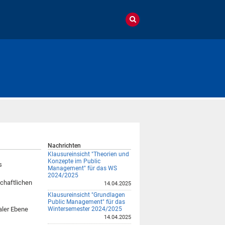
Nachrichten
Klausureinsicht "Theorien und
Konzepte im Public
s
Management" für das WS
2024/2025
chaftlichen
14.04.2025
Klausureinsicht "Grundlagen
Public Management" für das
aler Ebene
Wintersemester 2024/2025
14.04.2025