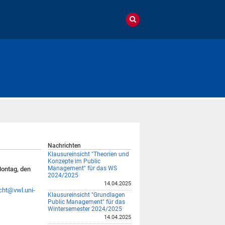
Nachrichten
Klausureinsicht "Theorien und
Konzepte im Public
Management" für das WS
ontag, den
2024/2025
14.04.2025
cht@vwl.uni-
Klausureinsicht "Grundlagen
Public Management" für das
Wintersemester 2024/2025
14.04.2025