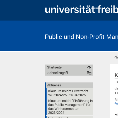
Public und Non-Profit M
Startseite
Schnellzugriff
K
Li
Aktuelles
di
Klausureinsicht Privatrecht
17
WS 2024/25 - 25.04.2025
Bi
Klausureinsicht "Einführung in
fr
das Public Management" für
das Wintersemester
2023/2024
Mi