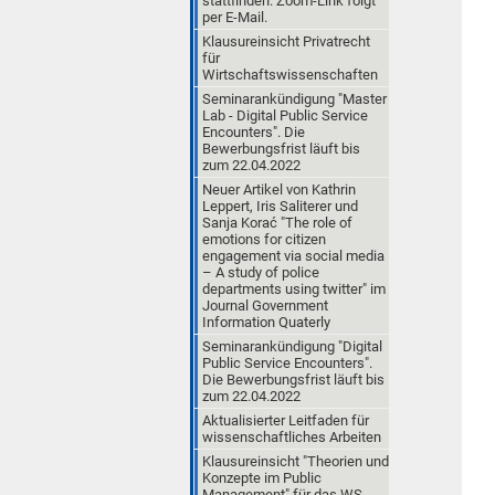
stattfinden. Zoom-Link folgt
per E-Mail.
Klausureinsicht Privatrecht
für
Wirtschaftswissenschaften
Seminarankündigung "Master
Lab - Digital Public Service
Encounters". Die
Bewerbungsfrist läuft bis
zum 22.04.2022
Neuer Artikel von Kathrin
Leppert, Iris Saliterer und
Sanja Korać "The role of
emotions for citizen
engagement via social media
– A study of police
departments using twitter" im
Journal Government
Information Quaterly
Seminarankündigung "Digital
Public Service Encounters".
Die Bewerbungsfrist läuft bis
zum 22.04.2022
Aktualisierter Leitfaden für
wissenschaftliches Arbeiten
Klausureinsicht "Theorien und
Konzepte im Public
Management" für das WS