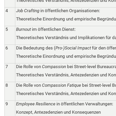
Theoretisches Verständnis, Antezedenzien und Ko
4
Job Crafting
in öffentlichen Organisationen:
Theoretische Einordnung und empirische Begründ
5
Burnout
im öffentlichen Dienst:
Theoretisches Verständnis und Implikationen für 
6
Die Bedeutung des (
Pro-)Social Impact
für den öffen
Theoretische Einordnung und empirische Begründ
7
Die Rolle von
Compassion
bei Street-level Bureaucr
Theoretisches Verständnis, Antezedenzien und Ko
8
Die Rolle von
Compassion Fatique
bei Street-level B
Theoretisches Verständnis, Antezedenzien und Ko
9
Employee Resilience
in öffentlichen Verwaltungen:
Konzept, Antezedenzien und Konsequenzen